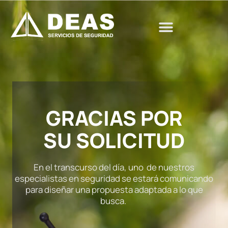
Ir
al
contenido
GRACIAS POR
SU SOLICITUD
En el transcurso del día, uno de nuestros
especialistas en seguridad se estará comunicando
para diseñar una propuesta adaptada a lo que
busca.