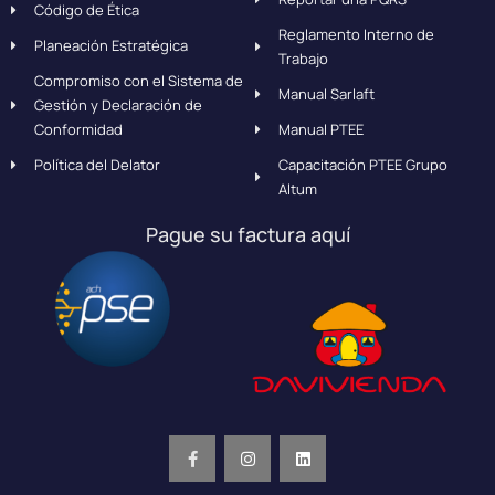
Código de Ética
Reglamento Interno de
Planeación Estratégica
Trabajo
Compromiso con el Sistema de
Manual Sarlaft
Gestión y Declaración de
Conformidad
Manual PTEE
Política del Delator
Capacitación PTEE Grupo
Altum
Pague su factura aquí
F
I
L
a
n
i
c
s
n
e
t
k
b
a
e
o
g
d